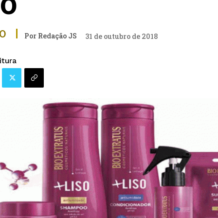
so
O
Por
Redação JS
31 de outubro de 2018
itura