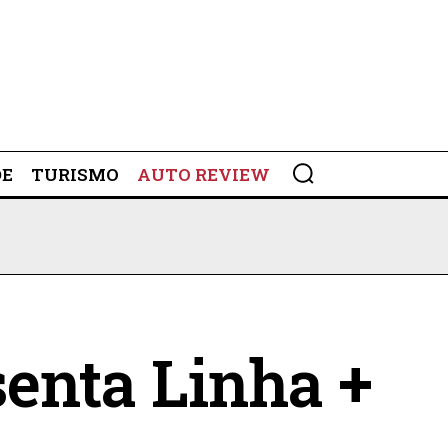
DE
TURISMO
AUTO REVIEW
senta Linha +