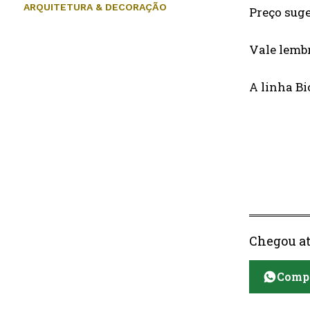
ARQUITETURA & DECORAÇÃO
Preço suge
Vale lembr
A linha Bi
Chegou at
Compa