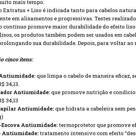
muito mais tempo.
o Extratus + Liso é indicada tanto para cabelos natu
nte em alisamentos e progressivas. Testes realiza
o contínuo promove maior durabilidade do efeito liso 
lisos, os produtos também podem ser usados em cabel
rolongando sua durabilidade. Depois, para voltar ao 
o cinco itens:
Antiumidade:
que limpa o cabelo de maneira eficaz, s
$ 34,13.
ador Antiumidade:
que promove nutrição e condicion
R$ 34,13
apilar Antiumidade:
que hidrata a cabeleira sem pes
g)
-Escova Antiumidade:
termoprotetor que promove efei
 Antiumidade:
tratamento intensivo com efeito “desm