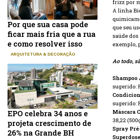
frizz por 
A linha Bi
quimicame
Por que sua casa pode
que seu us
ficar mais fria que a rua
saúde dos 
e como resolver isso
exemplo, p
ARQUITETURA & DECORAÇÃO
Ao todo, sã
Shampoo 
sugerido: R
Condicion
sugerido: 
Máscara C
EPO celebra 34 anos e
38,22 (500
projeta crescimento de
Spray Pré
26% na Grande BH
Superdose