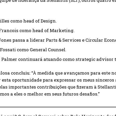
uipe de liderança da Stellantis (SLT), outros quatro
illes como head of Design.
 Francois como head of Marketing.
Jones passa a liderar Parts & Services e Circular Eco
 Fossati como General Counsel.
 Palmer continuará atuando como strategic advisor 
losa concluiu: “À medida que avançamos para este nov
r esta oportunidade para expressar os meus sinceros
las importantes contribuições que fizeram à Stellant
mos a eles o melhor em seus futuros desafios.”