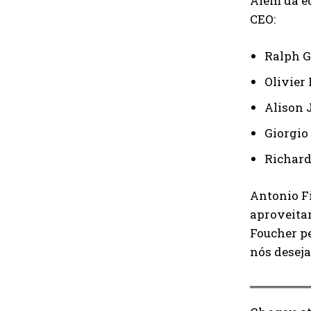
Além da eq
CEO:
Ralph G
Olivier
Alison 
Giorgio
Richard
Antonio Fi
aproveita
Foucher pe
nós deseja