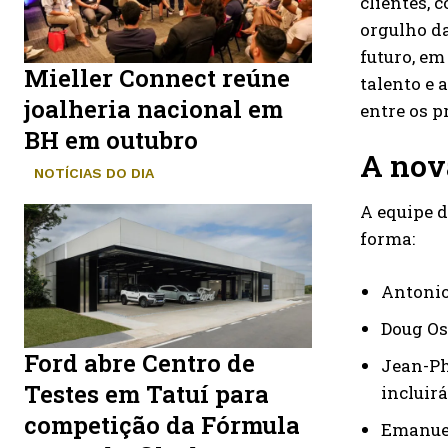
clientes, 
orgulho da
futuro, em
Mieller Connect reúne
talento e 
joalheria nacional em
entre os p
BH em outubro
A nov
NOTÍCIAS DO DIA
A equipe d
forma:
Antonio
Doug Os
Ford abre Centro de
Jean-Ph
Testes em Tatuí para
incluirá
competição da Fórmula
Emanuel