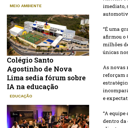
imediato, 
MEIO AMBIENTE
automotivo
“É uma gra
afirmou o 
milhões de
únicas nos
Colégio Santo
As novas 
Agostinho de Nova
reforçam a
Lima sedia fórum sobre
estratégic
IA na educação
incomparáv
EDUCAÇÃO
e expectat
“A equipe 
dentro da