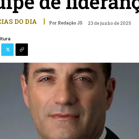
ipe de lideranç
IAS DO DIA
Por
Redação JS
23 de junho de 2025
itura