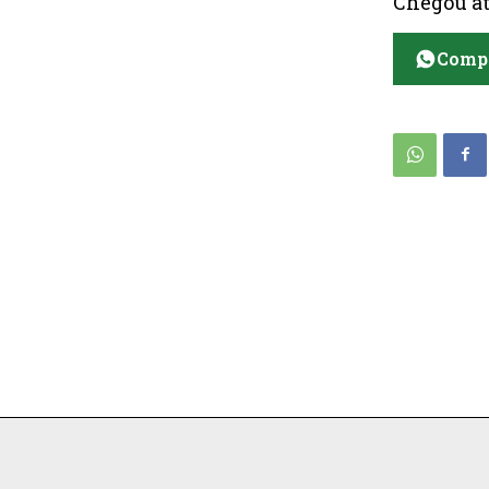
Chegou at
Compa