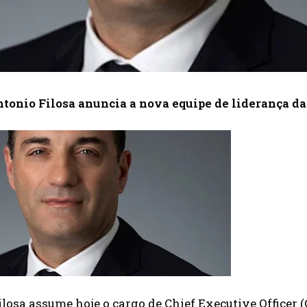
tonio Filosa anuncia a nova equipe de liderança da
losa assume hoje o cargo de Chief Executive Officer (C